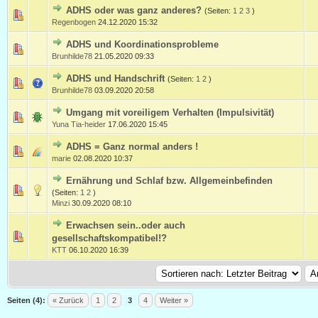
ADHS oder was ganz anderes?
(Seiten:
1
2
3
)
Regenbogen
24.12.2020 15:32
ADHS und Koordinationsprobleme
Brunhilde78
21.05.2020 09:33
ADHS und Handschrift
(Seiten:
1
2
)
Brunhilde78
03.09.2020 20:58
Umgang mit voreiligem Verhalten (Impulsivität)
Yuna Tia-heider
17.06.2020 15:45
ADHS = Ganz normal anders !
marie
02.08.2020 10:37
Ernährung und Schlaf bzw. Allgemeinbefinden
(Seiten:
1
2
)
Minzi
30.09.2020 08:10
Erwachsen sein..oder auch
gesellschaftskompatibel!?
KTT
06.10.2020 16:39
Seiten (4):
« Zurück
1
2
3
4
Weiter »