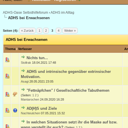
ADHS-Oase Selbsthilfeforum
›
ADHS im Alltag
ADHS bei Erwachsenen
Seiten (4):
« Zurück
1
2
3
4
Weiter »
ADHS bei Erwachsenen
Thema
/
Verfasser
An
Nichts tun...
Stollrak
18.04.2021 17:48
ADHS und intrinsische gegenüber extrinsischer
Motivation.
Asagi
28.05.2021 23:05
"Fettnäpfchen" / Gesellschaftliche Tabuthemen
(Seiten:
1
2
)
Mantarochen
24.09.2020 16:28
AD(H)S und Ziele
Nachteulchen
07.05.2021 15:32
In welchen Situationen setzt ihr die Maske auf bzw.
wann verstellt ihr euch?
(Seiten:
1
2
)