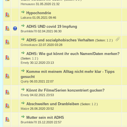
Henuauso
31.05.2020 21:32
Hypochondrie
Laikana
01.05.2021 09:46
ADHS UND covid 19 Impfung
Brunhilde78
02.04.2021 06:30
ADHS und sozialphobisches Verhalten
(Seiten:
1
2
)
Grinsekatze
22.07.2020 03:28
ADHS: Wie gut könnt ihr euch Namen/Daten merken?
(Seiten:
1
2
)
Emely
30.12.2020 23:13
Komme mit meinem Alltag nicht mehr klar - Tipps
gesucht
Quirly
06.03.2021 22:07
Könnt ihr Filme/Serien konzentriert gucken?
Emely
04.02.2021 23:53
Abschweifen und Dranbleiben
(Seiten:
1
2
)
Matze
26.06.2020 20:52
Mutter sein mit ADHS
Brunhilde78
15.12.2020 22:57