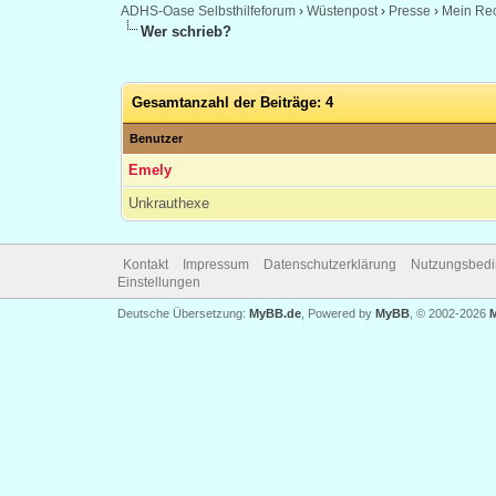
ADHS-Oase Selbsthilfeforum
›
Wüstenpost
›
Presse
›
Mein Rec
Wer schrieb?
Gesamtanzahl der Beiträge: 4
Benutzer
Emely
Unkrauthexe
Kontakt
Impressum
Datenschutzerklärung
Nutzungsbed
Einstellungen
Deutsche Übersetzung:
MyBB.de
, Powered by
MyBB
, © 2002-2026