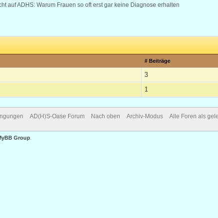
ht auf ADHS: Warum Frauen so oft erst gar keine Diagnose erhalten
# Beiträge
3
1
ingungen
AD(H)S-Oase Forum
Nach oben
Archiv-Modus
Alle Foren als ge
MyBB Group
.