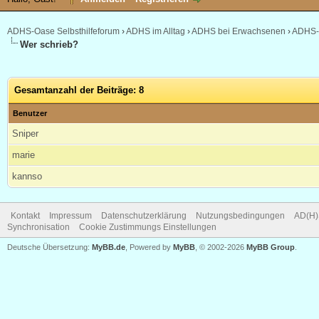
ADHS-Oase Selbsthilfeforum
›
ADHS im Alltag
›
ADHS bei Erwachsenen
›
ADHS-o
Wer schrieb?
Gesamtanzahl der Beiträge: 8
Benutzer
Sniper
marie
kannso
Kontakt
Impressum
Datenschutzerklärung
Nutzungsbedingungen
AD(H)
Synchronisation
Cookie Zustimmungs Einstellungen
Deutsche Übersetzung:
MyBB.de
, Powered by
MyBB
, © 2002-2026
MyBB Group
.