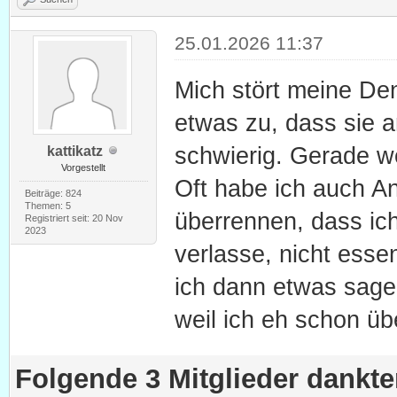
25.01.2026 11:37
Mich stört meine De
etwas zu, dass sie 
schwierig. Gerade we
kattikatz
Vorgestellt
Oft habe ich auch An
Beiträge: 824
Themen: 5
überrennen, dass ic
Registriert seit: 20 Nov
2023
verlasse, nicht esse
ich dann etwas sage
weil ich eh schon übe
Folgende 3 Mitglieder dankt