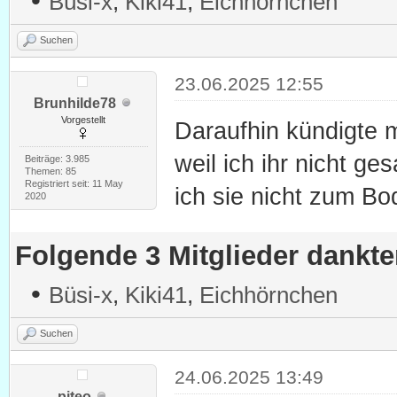
•
Büsi-x
,
Kiki41
,
Eichhörnchen
Suchen
23.06.2025 12:55
Brunhilde78
Vorgestellt
Daraufhin kündigte m
weil ich ihr nicht g
Beiträge: 3.985
Themen: 85
Registriert seit: 11 May
ich sie nicht zum 
2020
Folgende 3 Mitglieder dankt
•
Büsi-x
,
Kiki41
,
Eichhörnchen
Suchen
24.06.2025 13:49
piteo