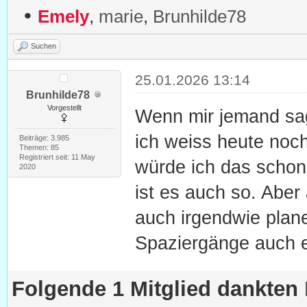
•
Emely
,
marie
,
Brunhilde78
Suchen
25.01.2026 13:14
Brunhilde78
Vorgestellt
Wenn mir jemand sag
ich weiss heute noch
Beiträge: 3.985
Themen: 85
Registriert seit: 11 May
würde ich das schon
2020
ist es auch so. Aber
auch irgendwie plan
Spaziergänge auch ei
Folgende 1 Mitglied dankten