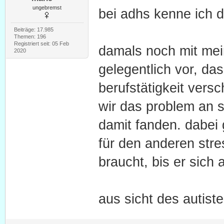
ungebremst
bei adhs kenne ich 
Beiträge: 17.985
Themen: 196
Registriert seit: 05 Feb
damals noch mit mein
2020
gelegentlich vor, da
berufstätigkeit vers
wir das problem an 
damit fanden. dabei 
für den anderen stre
braucht, bis er sich 
aus sicht des autis