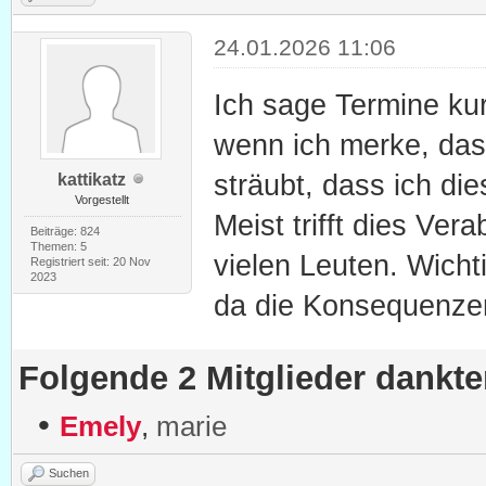
24.01.2026 11:06
Ich sage Termine kur
wenn ich merke, dass
sträubt, dass ich die
kattikatz
Vorgestellt
Meist trifft dies Ve
Beiträge: 824
Themen: 5
vielen Leuten. Wich
Registriert seit: 20 Nov
2023
da die Konsequenze
Folgende 2 Mitglieder dankt
•
Emely
,
marie
Suchen