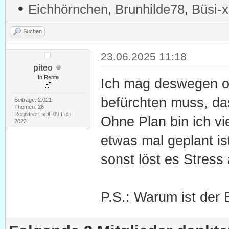
•
Eichhörnchen
,
Brunhilde78
,
Büsi-x
Suchen
23.06.2025 11:18
piteo
In Rente
Ich mag deswegen of
befürchten muss, das
Beiträge: 2.021
Themen: 26
Registriert seit: 09 Feb
Ohne Plan bin ich vi
2022
etwas mal geplant i
sonst löst es Stress
P.S.: Warum ist der B