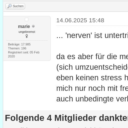
Suchen
14.06.2025 15:48
marie
ungebremst
... 'nerven' ist unter
Beiträge: 17.985
Themen: 196
Registriert seit: 05 Feb
da es aber für die m
2020
(sich umzuentscheiden
eben keinen stress h
mich nur noch mit fr
auch unbedingte verl
Folgende 4 Mitglieder dankt