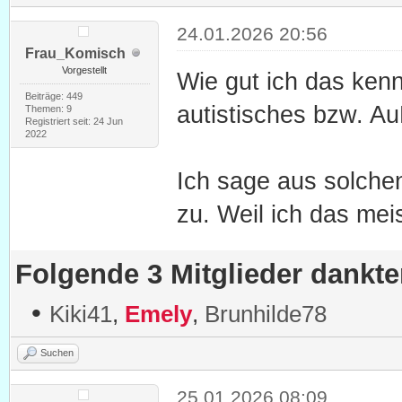
24.01.2026 20:56
Frau_Komisch
Vorgestellt
Wie gut ich das kenne
Beiträge: 449
autistisches bzw. A
Themen: 9
Registriert seit: 24 Jun
2022
Ich sage aus solche
zu. Weil ich das me
Folgende 3 Mitglieder dankt
•
Kiki41
,
Emely
,
Brunhilde78
Suchen
25.01.2026 08:09