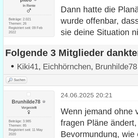
In Rente
Dann hatte die Planä
wurde offenbar, dass
Beiträge: 2.021
Themen: 26
Registriert seit: 09 Feb
sie deine Situation n
2022
Folgende 3 Mitglieder dankt
•
Kiki41
,
Eichhörnchen
,
Brunhilde78
Suchen
24.06.2025 20:21
Brunhilde78
Vorgestellt
Wenn jemand ohne v
fragen Pläne ändert, 
Beiträge: 3.985
Themen: 85
Registriert seit: 11 May
Bevormundung, wie e
2020