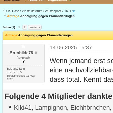
ADHS-Oase Selbsthilfeforum
›
Wüstenpost
›
Links
Anfrage
Abneigung gegen Planänderungen
Seiten (2):
1
2
Weiter »
Anfrage
Abneigung gegen Planänderungen
14.06.2025 15:37
Brunhilde78
Vorgestellt
Wenn jemand erst so
eine nachvollziehba
Beiträge: 3.985
Themen: 85
Registriert seit: 11 May
dass total. Kennt d
2020
Folgende 4 Mitglieder dankt
•
Kiki41
,
Lampignon
,
Eichhörnchen