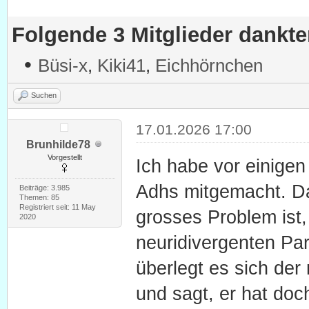
Folgende 3 Mitglieder dankt
•
Büsi-x
,
Kiki41
,
Eichhörnchen
Suchen
17.01.2026 17:00
Brunhilde78
Vorgestellt
Ich habe vor einigen
Adhs mitgemacht. Da 
Beiträge: 3.985
Themen: 85
Registriert seit: 11 May
grosses Problem ist,
2020
neuridivergenten Pa
überlegt es sich der
und sagt, er hat doc