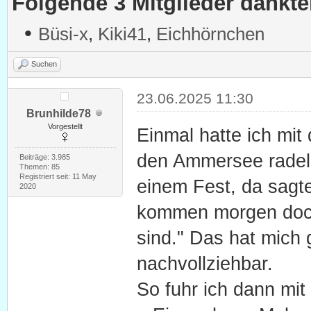
Folgende 3 Mitglieder dankt
•
Büsi-x
,
Kiki41
,
Eichhörnchen
Suchen
23.06.2025 11:30
Brunhilde78
Vorgestellt
Einmal hatte ich mi
den Ammersee radeln
Beiträge: 3.985
Themen: 85
Registriert seit: 11 May
einem Fest, da sagt
2020
kommen morgen doch 
sind." Das hat mich 
nachvollziehbar.
So fuhr ich dann mi