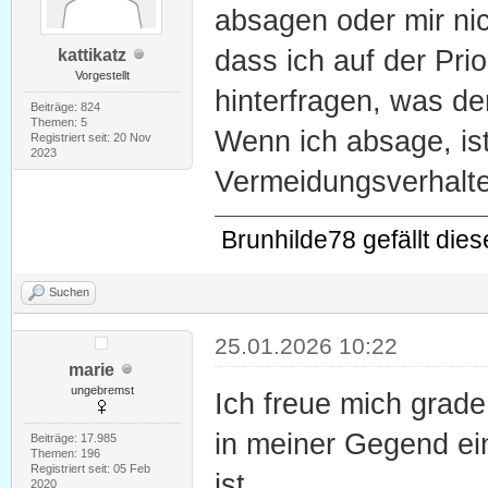
absagen oder mir nic
dass ich auf der Prio
kattikatz
Vorgestellt
hinterfragen, was de
Beiträge: 824
Themen: 5
Wenn ich absage, ist
Registriert seit: 20 Nov
2023
Vermeidungsverhalten
Brunhilde78
gefällt dies
Suchen
25.01.2026 10:22
marie
ungebremst
Ich freue mich grad
in meiner Gegend ei
Beiträge: 17.985
Themen: 196
Registriert seit: 05 Feb
ist.
2020